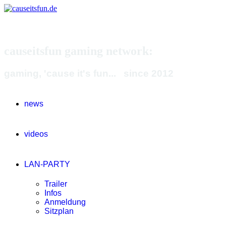
causeitsfun gaming network:
gaming, 'cause it's fun... since 2012
news
videos
LAN-PARTY
Trailer
Infos
Anmeldung
Sitzplan