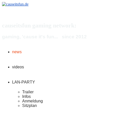
causeitsfun gaming network:
gaming, 'cause it's fun... since 2012
news
videos
LAN-PARTY
Trailer
Infos
Anmeldung
Sitzplan