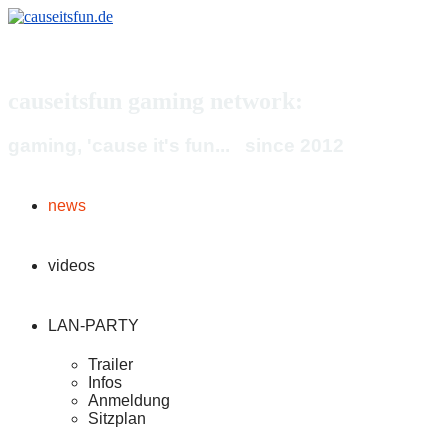
causeitsfun gaming network:
gaming, 'cause it's fun... since 2012
news
videos
LAN-PARTY
Trailer
Infos
Anmeldung
Sitzplan