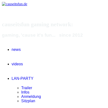
causeitsfun gaming network:
gaming, 'cause it's fun... since 2012
news
videos
LAN-PARTY
Trailer
Infos
Anmeldung
Sitzplan